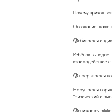
Почему приход во
Опоздание, даже н
🥲сбивается инди
Ребёнок выпадает 
взаимодействие с 
🥲 прерывается ло
Нарушается порядо
"физический и эмо
🥲снижается эффе