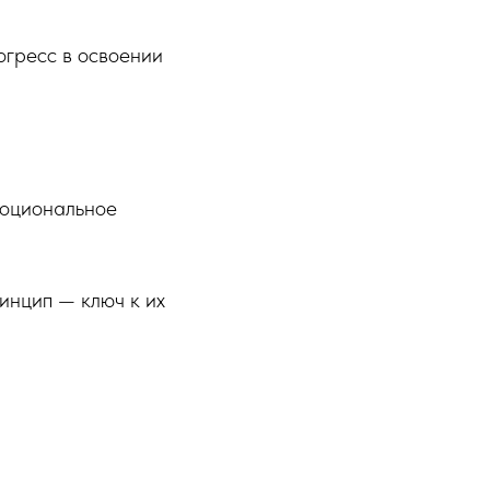
огресс в освоении
моциональное
инцип — ключ к их