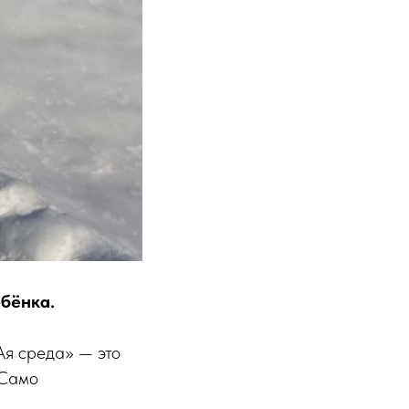
ебёнка.
Ая среда» — это
 Само