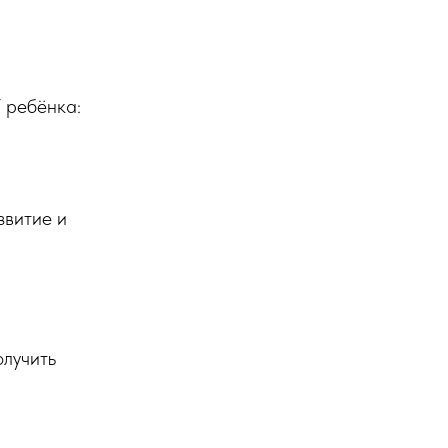
У ребёнка:
звитие и
олучить